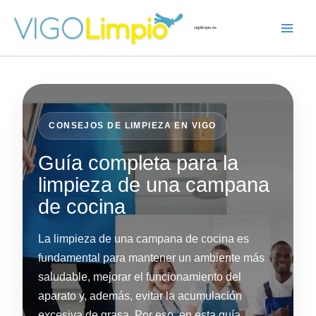
Ir
al
vigolimpio.es
contenido
CONSEJOS DE LIMPIEZA EN VIGO
Guía completa para la
limpieza de una campana
de cocina
La limpieza de una campana de cocina es
fundamental para mantener un ambiente más
saludable, mejorar el funcionamiento del
aparato y, además, evitar la acumulación
excesiva de grasa. Por eso, en esta guía