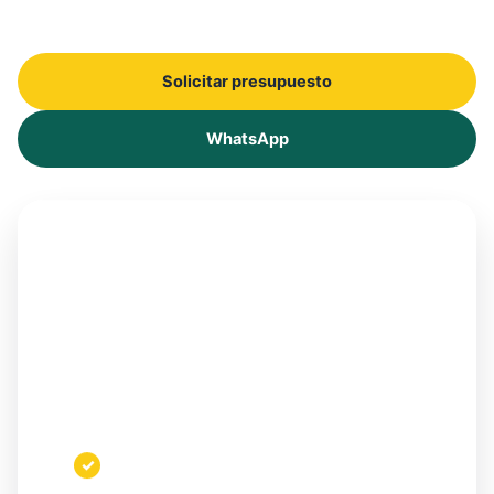
suciedad técnica en Vigo.
Solicitar presupuesto
WhatsApp
Un espacio listo para
entrar y utilizar
Además, nos adaptamos al tipo de obra, al tamaño
del inmueble y al nivel de suciedad para que el
resultado sea más completo y, al mismo tiempo,
más práctico.
Retirada de polvo y restos de obra
✓