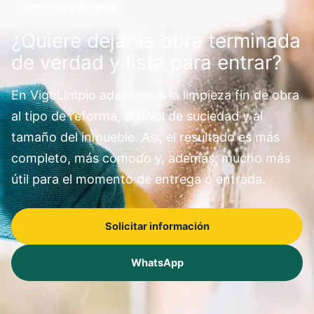
Limpieza intensiva
¿Quiere dejar la obra terminada
de verdad y lista para entrar?
En VigoLimpio adaptamos la limpieza fin de obra
al tipo de reforma, al nivel de suciedad y al
tamaño del inmueble. Así, el resultado es más
completo, más cómodo y, además, mucho más
útil para el momento de entrega o entrada.
Solicitar información
WhatsApp