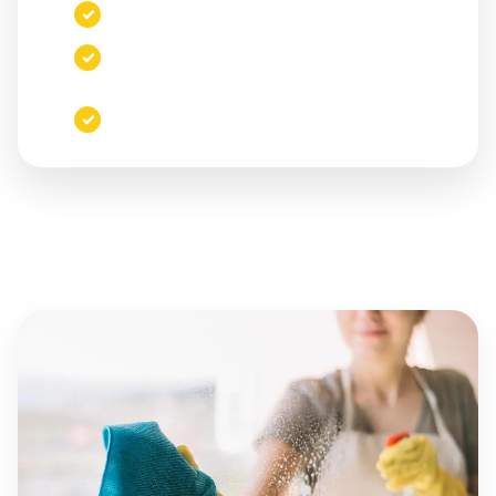
Servicio para viviendas, locales y oficinas
✓
Limpieza profunda tras reforma o
✓
construcción
Presupuesto adaptado al trabajo real
✓